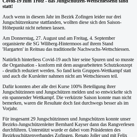
Covid-19 zum Trotz - das Jungschützen-Wettschiessend fand
statt!
Auch wenn in diesem Jahr im Bezirk Zofingen leider nur drei
Jungschützenkurse stattfanden, wollten diese sich den Saison-
Höhepunkt nicht nehmen lassen.
Am Donnerstag, 27. August und am Freitag, 4. September
organisierte die SG Wiliberg-Hintermoos auf ihrem Stand
'Hargarten' in Reitnau das traditionelle Nachwuchs-Wettschiessen.
Natürlich hinterliess Covid-19 auch hier seine Spuren und so musste
die Organisation - konform mit dem ausgearbeiteten Schutzkonzept
- deutlich reduziert werden. So fand kein Gruppen-Wettkampf statt
und auch die Kursleiter nahmen nicht am Wettschiessen teil.
Dafür konnten aber alle drei Kurse 100% Beteiligung ihrer
Jungschützinnen und Jungschützen melden und so entwickelte sich
ein spannender Wettkampf. Die verkürzte Saison konnte man nicht
bemerken, waren die Resultate doch fast durchwegs besser als im
Vorjahr.
Für insgesamt 29 Jungschützinnen und Jungschützen konnte unser
Bezirks-Jungschützenleiter Bernhard Kayser dann das Rangverlesen
durchführen. Unterstützt wurde er dabei vom Präsidenten des
Bezirksschützenverbandes Zofingen, Renato Joller und mit Felix