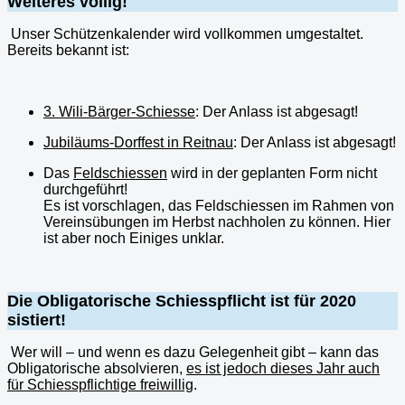
Weiteres völlig
!
Unser Schützenkalender wird vollkommen umgestaltet.
Bereits bekannt ist:
3. Wili-Bärger-Schiesse
: Der Anlass ist abgesagt!
Jubiläums-Dorffest in Reitnau
:
Der Anlass ist abgesagt!
Das
Feldschiessen
wird
in der geplanten Form nicht
durchgeführt!
Es ist
vorschlag
e
n
, das Feldschiessen im Rahmen von
Vereinsübungen im Herbst nachholen zu können.
Hier
ist aber noch
E
iniges unklar.
Die Obligatorische Schiesspflicht ist für 2020
sistiert!
Wer will – und wenn es dazu Gelegenheit gibt – kann das
Obligatorische absolvieren,
es ist jedoch
dieses Jahr
auch
für Schiesspflichtige freiwillig
.