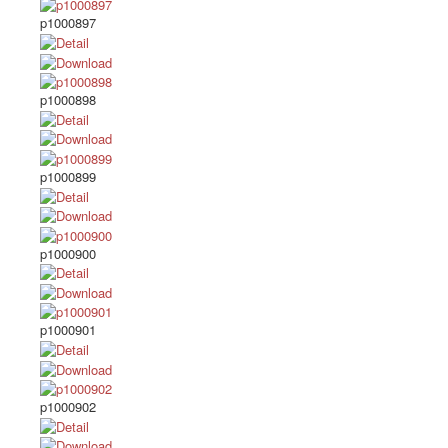
p1000897
p1000898
p1000899
p1000900
p1000901
p1000902