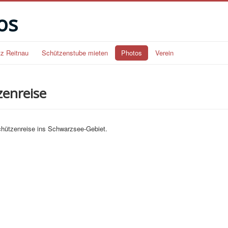
os
tz Reitnau
Schützenstube mieten
Photos
Verein
zenreise
chützenreise ins Schwarzsee-Gebiet.