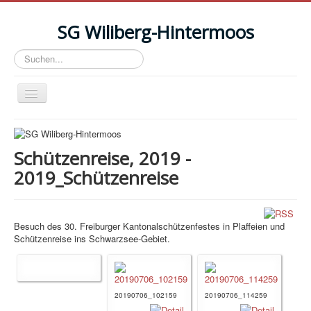
SG Wiliberg-Hintermoos
Suchen...
Toggle
Navigation
News
Anlässe/Events
Schützenreise, 2019 -
2019_Schützenreise
Termine
Resultate
Schiessplatz Reitnau
Besuch des 30. Freiburger Kantonalschützenfestes in Plaffeien und
Schützenreise ins Schwarzsee-Gebiet.
Schützenstube mieten
Photos
Verein
20190706_102159
20190706_114259