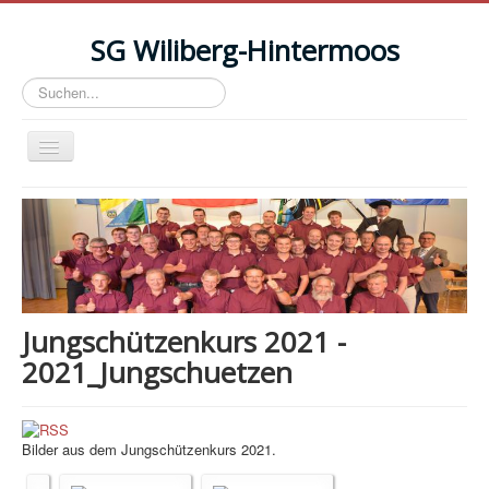
SG Wiliberg-Hintermoos
Suchen...
Toggle
Navigation
News
Anlässe/Events
Termine
Resultate
Jungschützenkurs 2021 -
Schiessplatz Reitnau
2021_Jungschuetzen
Schützenstube mieten
Photos
Bilder aus dem Jungschützenkurs 2021.
Verein